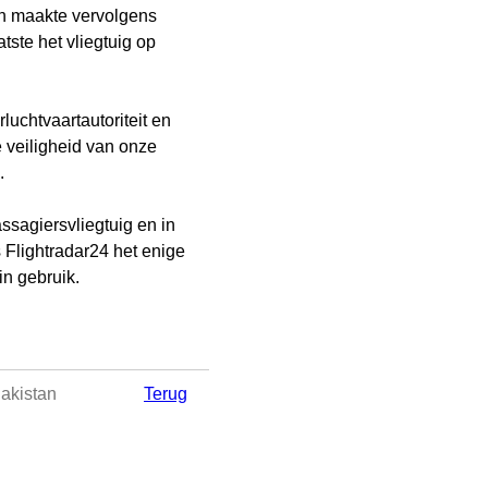
en maakte vervolgens
tste het vliegtuig op
uchtvaartautoriteit en
e veiligheid van onze
.
ssagiersvliegtuig en in
 Flightradar24 het enige
in gebruik.
Pakistan
Terug