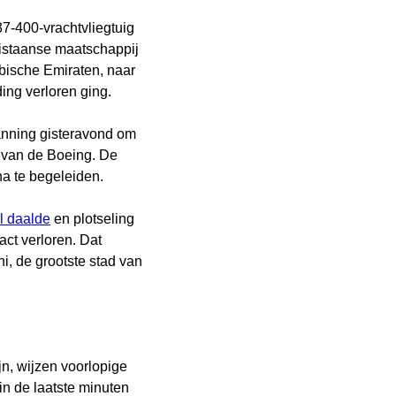
7-400-vrachtvliegtuig
kistaanse maatschappij
bische Emiraten, naar
ing verloren ging.
ning gisteravond om
m van de Boeing. De
na te begeleiden.
l daalde
en plotseling
act verloren. Dat
i, de grootste stad van
jn, wijzen voorlopige
in de laatste minuten