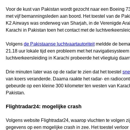
Voor de kust van Pakistan wordt gezocht naar een Boeing 73
met vijf bemanningsleden aan boord. Het toestel van de Pa
K2 Airways was onderweg van Sharjah, in de Verenigde Ara
Karachi in Pakistan toen het contact met de luchtverkeersleid
Volgens
de Pakistaanse luchtvaartautoriteit
meldde de beman
21.18 uur lokale tijd een probleem met het navigatiesystee
luchtverkeersleiding in Karachi probeerde het vliegtuig daar
Drie minuten later was op de radar te zien dat het toestel
sne
van koers veranderde. Daarna raakte het radar- en radiocont
gebeurde op een kleine 300 kilometer ten westen van Karach
Pakistan.
Flightradar24: mogelijke crash
Volgens website Flightradar24, waarop vluchten te volgen zi
gegevens op een mogelijke crash in zee. Het toestel verloor 