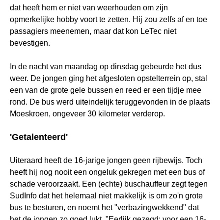
dat heeft hem er niet van weerhouden om zijn
opmerkelijke hobby voort te zetten. Hij zou zelfs af en toe
passagiers meenemen, maar dat kon LeTec niet
bevestigen.
In de nacht van maandag op dinsdag gebeurde het dus
weer. De jongen ging het afgesloten opstelterrein op, stal
een van de grote gele bussen en reed er een tijdje mee
rond. De bus werd uiteindelijk teruggevonden in de plaats
Moeskroen, ongeveer 30 kilometer verderop.
'Getalenteerd'
Uiteraard heeft de 16-jarige jongen geen rijbewijs. Toch
heeft hij nog nooit een ongeluk gekregen met een bus of
schade veroorzaakt. Een (echte) buschauffeur zegt tegen
SudInfo dat het helemaal niet makkelijk is om zo'n grote
bus te besturen, en noemt het "verbazingwekkend" dat
het de jongen zo goed lukt. "Eerlijk gezegd: voor een 16-